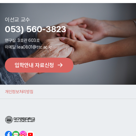
이선교
교수
053)
560-3823
연구실:
3호관 603호
이메일:
lea0801@ttc.ac.kr
입학안내 자료신청
개인정보처리방침